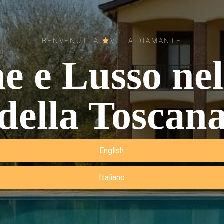
BENVENUTI A
VILLA DIAMANTE
 e Lusso ne
della Toscan
English
Italiano