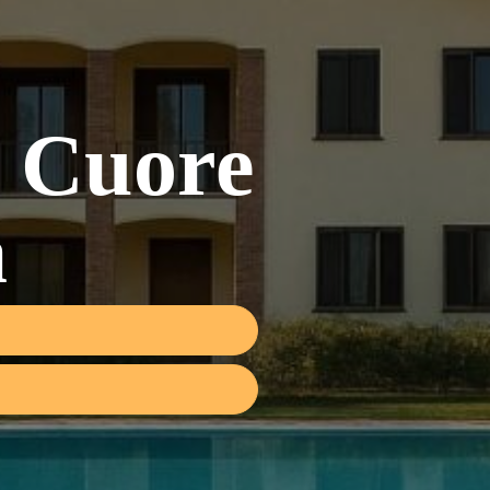
l Cuore
a